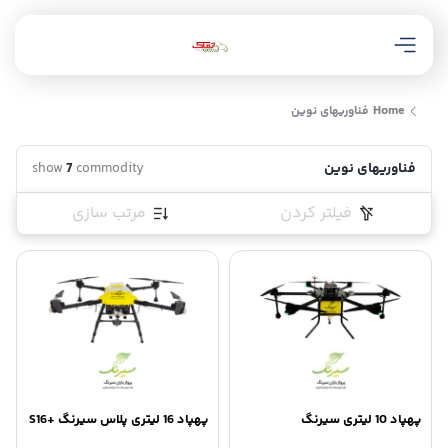
Home
ﻓﻨﺎﻭﺭﻳﻬﺎی ﻧﻮﻳﻦ
ﻓﻨﺎﻭﺭﻳﻬﺎی ﻧﻮﻳﻦ
commodity
7
show
فیلتر کردن
مرتب سازی
پهپاد 10 لیتری سیرنگ
پهپاد 16 لیتری پلاس سیرنگ +S16