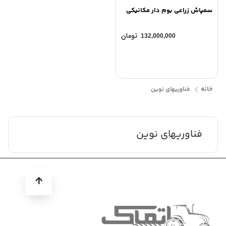
سمپاش زراعی بوم دار مکانیکی
تومان
132,000,000
خانه
ﻓﻨﺎﻭﺭﻳﻬﺎی ﻧﻮﻳﻦ
ﻓﻨﺎﻭﺭﻳﻬﺎی ﻧﻮﻳﻦ