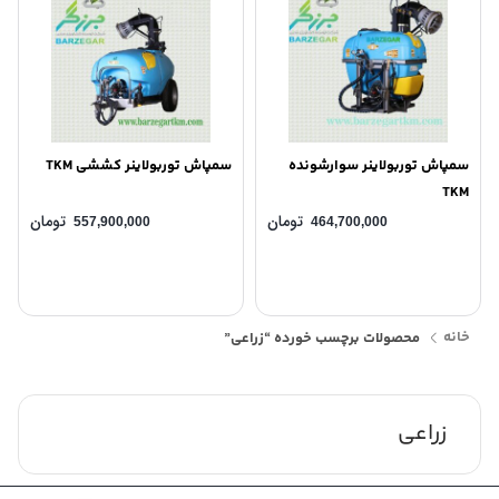
سمپاش توربولاینر سوارشونده
سمپاش توربولاینر کششی TKM
TKM
تومان
تومان
557,900,000
464,700,000
خانه
محصولات برچسب خورده “زراعی”
زراعی