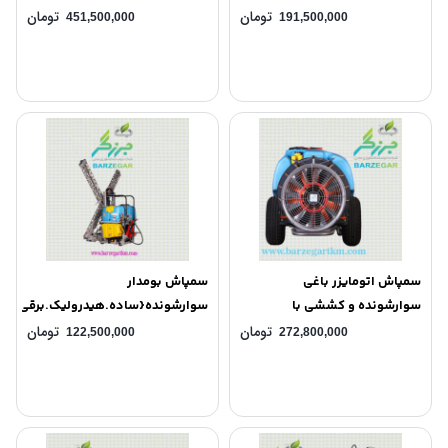
تومان
تومان
451,500,000
191,500,000
سمپاش اتومایزر باغی
سمپاش بومدار
سوارشونده و کششی با
سوارشونده{ساده.هیدرولیک.برقی}
فن(700ده نازل -800شانزده
TKM
تومان
تومان
122,500,000
272,800,000
نازل -900 شانزده نازل ) TKM