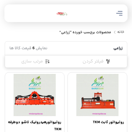
خانه
محصولات برچسب خورده “زراعی”
زراعی
نمایش
6
قیمت کالا ها
فیلتر کردن
مرتب سازی
روتیواتور ثابت TKM
روتیواتورهیدرولیک تاشو دوطرفه
TKM