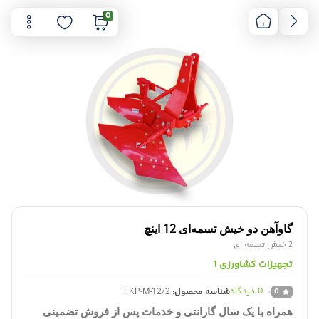
0
گاوآهن دو خیش تسمه‌ای 12 اینچ
2 خیش تسمه ای
ﺗﺠﻬﻴﺰﺍﺕ ﻛﺸﺎﻭﺭﺯی 1
0
دیدگاه
FKP-M-12/2
0
شناسه محصول:
همراه با یک سال گارانتی و خدمات پس از فروش تضمینی