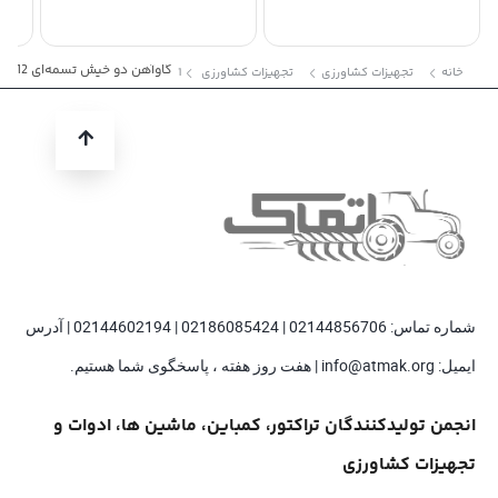
گاوآهن دو خیش تسمه‌ای 12 اینچ
خانه
ﺗﺠﻬﻴﺰﺍﺕ ﻛﺸﺎﻭﺭﺯی
ﺗﺠﻬﻴﺰﺍﺕ ﻛﺸﺎﻭﺭﺯی 1
شماره تماس: 02144856706 | 02186085424 | 02144602194 | آدرس
ایمیل: info@atmak.org | هفت روز هفته ، پاسخگوی شما هستیم.
انجمن تولیدکنندگان تراکتور، کمباین، ماشین ها، ادوات و
تجهیزات کشاورزی