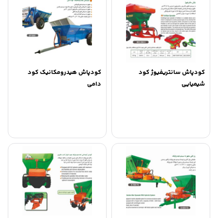
کودپاش سانتریفیوژ کود
کودپاش هیدرومکانیک کود
شیمیایی
دامی